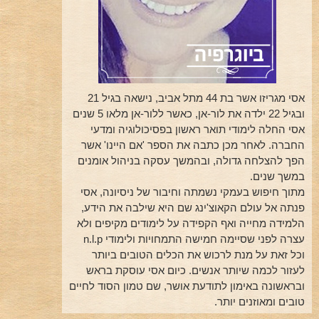
אסי מגריזו אשר בת 44 מתל אביב, נישאה בגיל 21
ובגיל 22 ילדה את לור-אן, כאשר ללור-אן מלאו 5 שנים
אסי החלה לימודי תואר ראשון בפסיכולוגיה ומדעי
החברה. לאחר מכן כתבה את הספר 'אם היינו' אשר
הפך להצלחה גדולה, ובהמשך עסקה בניהול אומנים
במשך שנים.
מתוך חיפוש בעמקי נשמתה וחיבור של ניסיונה, אסי
פנתה אל עולם הקאוצ'ינג שם היא שילבה את הידע,
הלמידה מחייה ואף הקפידה על לימודים מקיפים ולא
עצרה לפני שסיימה חמישה התמחויות ולימודי n.l.p
וכל זאת על מנת לרכוש את הכלים הטובים ביותר
לעזור לכמה שיותר אנשים. כיום אסי עוסקת בראש
ובראשונה באימון לתודעת אושר, שם טמון הסוד לחיים
טובים ומאוזנים יותר.