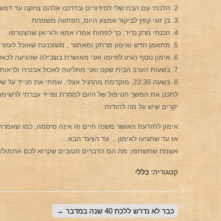
2. הלכתי עם הבת שלי לסידורים ובדרכנו אלהם צחקנו עד דמעות. אלו רגעים שאני מוקירה תמיד.
3. בן זוגי קפץ לביקור אמצע היום, הפתעה משמחת
4. הכנתי מרק נדיר, כך לפחות אמרו אמא ולור-אן שהצטרפו.
5. מתאמן חדש ואימון מרתק ומאתגר , משוכנעת שאוכל לעזור ולחולל שינוי עצום. הרגשה נפלאה.
6. אימון נוסף הגיע לסיומו ואני מאושרת בשבילה שהגיעה לכאלו שינויים, גאווה אמיתית וגם תחושה של נתינה.
7. בשעות הערב הבית שקט ואני מחליטה לאכול אבטיח ולראות סדרת בנות, מפרגנת לנשמה קצת.
8. בשעה 23:30, מוקדמת מהרגיל אצלי, שמתי את הנ
לתכנן את המשך הטיפול של היום למחרת ומייד עברתי לרשימה 
יקרים שיש על מה להודות.
אימון לתודעת האושר משנה חיים וזו אינה סיסמה, כמו שאמרה
אז עד שתגיעו לאימון… עד הצעד הבא…
אשמח שתשתפו, מה הם הדברים הטובים שקרוא לכם אתמול/ה
קטגוריה:
כללי
כבר לא נדרש ללכת 40 שנה במדבר
→