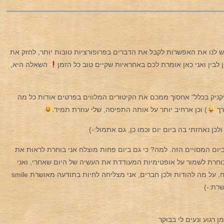
יש לנו את האפשרות לקבל את הדברים בפרופורציות טובות יותר, לחזק את
 לבין ואני כאן אומרת לכם באחראיות שקיים טוב כל הזמן
השאלה היא,
יקניק בכלל" אחסוך ממכם את הקיטורים המלווים בפרטים אודות כל מה
רך
) וכן ארחיב
יותר על אותה התפיסה, שלי עוזרת תמיד.
ולכן נאחזתי בה ביום יום וכמו כן, גם אתמול:-)
ום המסויים הזה. למה? כי גם ביום פחות מוצלח אני בוחרת לראות את
בוחרת לשמור על אופטימיות המעודדת את העשיה של היום שאחרי, ואני
בטח ובטח יודעת כי בכל יום יש המון מה להעריך, על מה לשמוח, על מה להודות ולכן חברים, אני מצליחה לחיות בתודעה מאושרת smile
שרת:-)