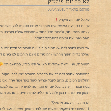
לא כל יום פיקניק
פורסם בתאריך
06/04/2016
לא כל יום הוא פיקניק
לחיות בתודעת האושר אינו אומר כי אנחנו חסינים לכל, אלא ש
עצמנו מהר יותר, ולהנות מכל הטוב שמתרחש אצלנו וסביבנו בין
האם נאמן את עצמנו להתמקד בטוב?
אני רוצה לספר לכם שאתמול היה לי יום הנכנס להגדרת "לא פ
שהלך בדיוק הפוך מהרצוי (הקיטורים אינם תורמים לנו בשום ד
לשמחתי, אני יודעת שתודעת האושר היא בידיי, במחשבותיי
ברשותכם אספר לכם רק את הדברים הטובים שכן לקחו מקום בי
החלקים הטובים, מהם לקבל אנרגיה לעוד צעד ועוד אחד. אני 
רגשון ואני כותבת כאן ע"מ לתת כלים לחיות חיים בתודעה מאו
אז מה כן היה טוב אתמול?
1. התעוררתי השקמה טבעית עוד לפני השעון, אשר איפשר לי זמן רגוע ונעים לי בבוקר