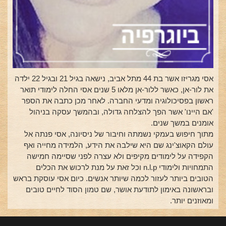
אסי מגריזו אשר בת 44 מתל אביב, נישאה בגיל 21 ובגיל 22 ילדה
את לור-אן, כאשר ללור-אן מלאו 5 שנים אסי החלה לימודי תואר
ראשון בפסיכולוגיה ומדעי החברה. לאחר מכן כתבה את הספר
'אם היינו' אשר הפך להצלחה גדולה, ובהמשך עסקה בניהול
אומנים במשך שנים.
מתוך חיפוש בעמקי נשמתה וחיבור של ניסיונה, אסי פנתה אל
עולם הקאוצ'ינג שם היא שילבה את הידע, הלמידה מחייה ואף
הקפידה על לימודים מקיפים ולא עצרה לפני שסיימה חמישה
התמחויות ולימודי n.l.p וכל זאת על מנת לרכוש את הכלים
הטובים ביותר לעזור לכמה שיותר אנשים. כיום אסי עוסקת בראש
ובראשונה באימון לתודעת אושר, שם טמון הסוד לחיים טובים
ומאוזנים יותר.