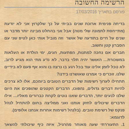
הרשימה החשובה
פורסם בתאריך
17/03/2016
בדיחה פנימית ארוכת שנים בביתי על כך שלקרוץ אני לא יודעת
(מתייחסת לתמונה שלי מטה) אבל אני בהחלט מבינה יותר מדבר או
שנים על חיים בתודעה של אושר
וזה מוביל אותי כאן לטיפ שני עם
הסברון קטן וחשוב.
חברים אם נחכה למתנות, הפתעות, חגים, ימי הולדת או העלאות
במשכורת… האושר יהיה תלוי בדבר, לא נדע מתי הוא מגיע לרוב,
לא נוכל לזמן אלינו עוד בכל רגע בו נרצה בו והוא אף פעם לא בידיים
שלנו. זוכרים כי אמרנו שאושרנו בידנו?
תתחילו לערוך רשימות של הדברים הטובים ביומכם, אלו לא
צרכים
להיות דברים גדולים, נהפוכו, הדברים הקטנים שהופכים את היום
שלנו לנעים יותר, הדברים שאנו נוטים לקחת כברורים מאליו… אילו
הדברים שיכולים לחזק אותנו ואני ממליצה בחום להתחיל לנהל
פנקס של רשימת טובים. (בלנהל רשימות אחרות אנחנו אלופים).
לדוגמא:
1. התעוררתי שעה מאוחר מהרגיל, איזה כיף שיכולתי להשאר