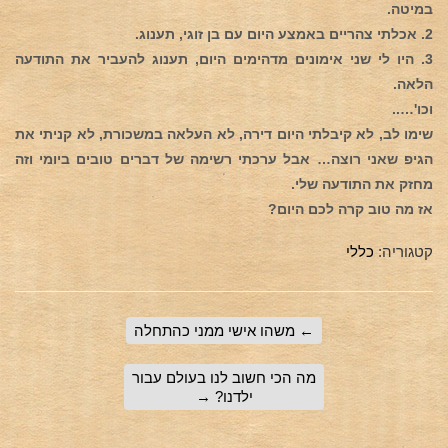
במיטה.
2. אכלתי צהריים באמצע היום עם בן זוגי, תענוג.
3. היו לי שני אימונים מדהימים היום, תענוג להעביר את התודעה
הלאה.
וכו'…..
שימו לב, לא קיבלתי היום דירה, לא העלאה במשכורת, לא קניתי את
הגיפ שאני רוצה… אבל ערכתי רשימה של דברים טובים ביומי וזה
מחזק את התודעה שלי.
אז מה טוב קרה לכם היום?
קטגוריה:
כללי
←
משהו אישי ממני כהתחלה
מה הכי חשוב לנו בעולם עבור
ילדנו?
→